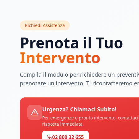
Richiedi Assistenza
Prenota il Tuo
Intervento
Compila il modulo per richiedere un preventi
prenotare un intervento. Ti ricontatteremo e
Urgenza? Chiamaci Subito!
Per emergenze e pronto intervento, contattac
risposta immediata.
02 800 32 655