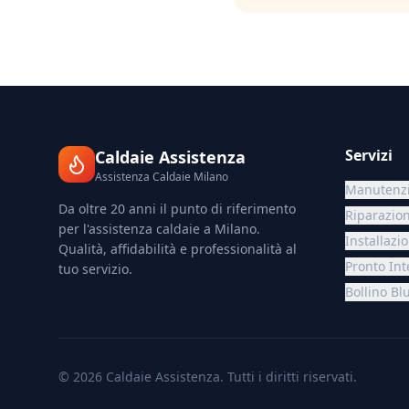
Servizi
Caldaie Assistenza
Assistenza Caldaie Milano
Manutenzi
Da oltre 20 anni il punto di riferimento
Riparazio
per l'assistenza caldaie a Milano.
Installazi
Qualità, affidabilità e professionalità al
Pronto Int
tuo servizio.
Bollino Bl
©
2026
Caldaie Assistenza. Tutti i diritti riservati.