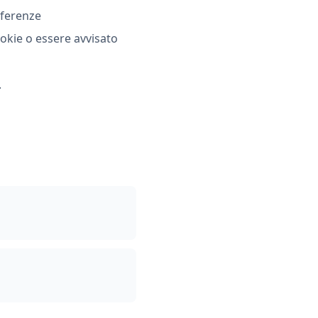
eferenze
ookie o essere avvisato
.