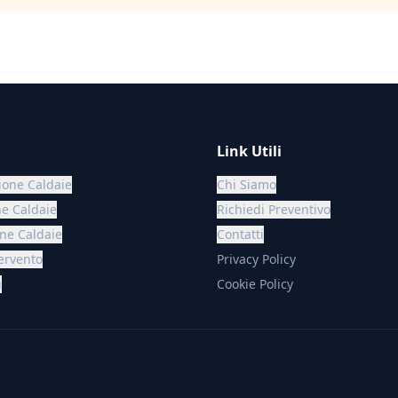
Link Utili
one Caldaie
Chi Siamo
ne Caldaie
Richiedi Preventivo
one Caldaie
Contatti
ervento
Privacy Policy
u
Cookie Policy