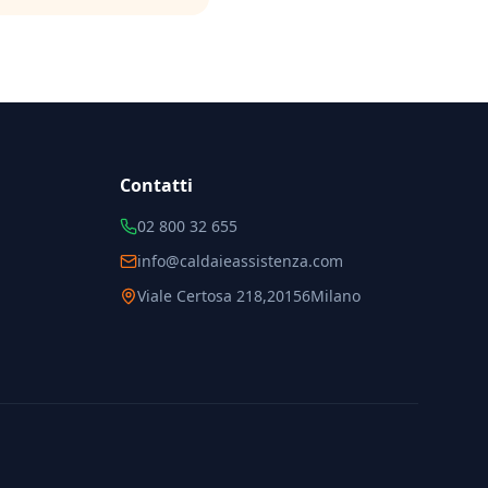
Contatti
02 800 32 655
info@caldaieassistenza.com
Viale Certosa 218
,
20156
Milano